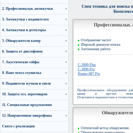
1
2
Спец техника для поиска
2. Профессиональн. антижучки
Комплексн
3. Антижучки с подавителем
Профессиональн.
4. Антижучки и детекторы
Отображение частот
5. Обнаружители камер
Широкий диапазон поиска
Автономная работа
6. Защита от диктофонов
7. Акустические сейфы
C-3000-Plus
C-3000-Pro
8. Нано чехол-глушилка
Hunter-007 Pro
9. Подавители жучков и связи
Профессиональное оборудование дл
камер и прочих нежелат
10. Защита тел. переговоров
Отличаются надежностью и точностью
11. Специальные предложения
Обнаружители
12. Направленные микрофоны
Снято с реализации
Оптический метод обнаружения
Обнаруживают мини-камеры