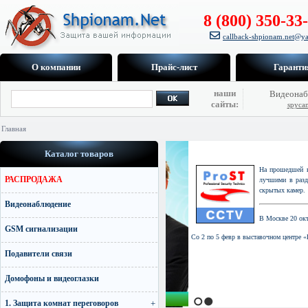
8 (800) 350-33
callback-shpionam.net@ya
О компании
Прайс-лист
Гаранти
наши
Видеонаб
сайты:
spyca
Главная
Каталог товаров
На прошедшей выста
РАСПРОДАЖА
лучшими в разделе лич
скрытых камер.
Видеонаблюдение
В Москве 20 октября 
GSM сигнализации
Со 2 по 5 февр в выставочном центре «Кроку
Подавители связи
Домофоны и видеоглазки
1. Защита комнат переговоров