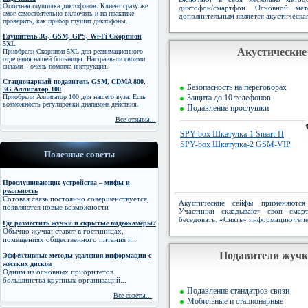
Отличная глушилка диктофонов. Клиент сразу же
диктофон/смартфон. Основной мет
смог самостоятельно включить и на практике
дополнительным является акустическа
проверить, как прибор глушит диктофоны.
Глушитель 3G, GSM, GPS, Wi-Fi Скорпион
5XL
Акустические
Приобрели Скорпион 5XL для реанимационного
отделения нашей больницы. Настраивали своими
силами – очень помогла инструкция.
Стационарный подавитель GSM, CDMA 800,
Безопасность на переговорах
3G Аллигатор 100
Приобрели Аллигатор 100 для нашего вуза. Есть
Защита до 10 телефонов
возможность регулировки диапазона действия.
Подавление прослушки
Все отзывы...
SPY-box Шкатулка-1 Smart-П
SPY-box Шкатулка-2 GSM-VIP
Полезные советы
Прослушивающие устройства – мифы и
реальность
Сотовая связь постоянно совершенствуется,
Акустические сейфы применяются
появляются новые возможности
Участники складывают свои сма
беседовать. «Снять» информацию теп
Где разместить жучки и скрытые видеокамеры?
Обычно жучки ставят в гостиницах,
помещениях общественного питания и...
Подавители жучк
Эффективные методы удаления информации с
жестких дисков
Одним из основных приоритетов
большинства крупных организаций...
Подавление стандатров связи
Все советы...
Мобильные и стационарные