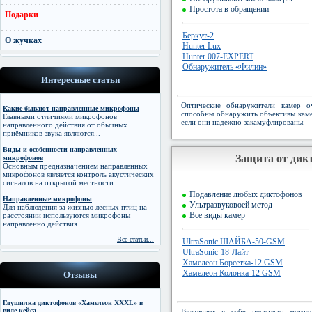
Простота в обращении
Подарки
Беркут-2
О жучках
Hunter Lux
Hunter 007-EXPERT
Обнаружитель «Филин»
Интересные статьи
Оптические обнаружители камер о
Какие бывают направленные микрофоны
способны обнаружить объективы кам
Главными отличиями микрофонов
если они надежно закамуфлированы.
направленного действия от обычных
приёмников звука являются...
Виды и особенности направленных
Защита от дик
микрофонов
Основным предназначением направленных
микрофонов является контроль акустических
сигналов на открытой местности...
Подавление любых диктофонов
Направленные микрофоны
Ультразвуковоей метод
Для наблюдения за жизнью лесных птиц на
Все виды камер
расстоянии используются микрофоны
направленно действия...
Все статьи...
UltraSonic ШАЙБА-50-GSM
UltraSonic-18-Лайт
Хамелеон Борсетка-12 GSM
Хамелеон Колонка-12 GSM
Отзывы
Глушилка диктофонов «Хамелеон XXXL» в
виде кейса
Включают в себя несколько метод